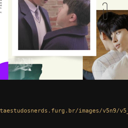
taestudosnerds.furg.br/images/v5n9/v5