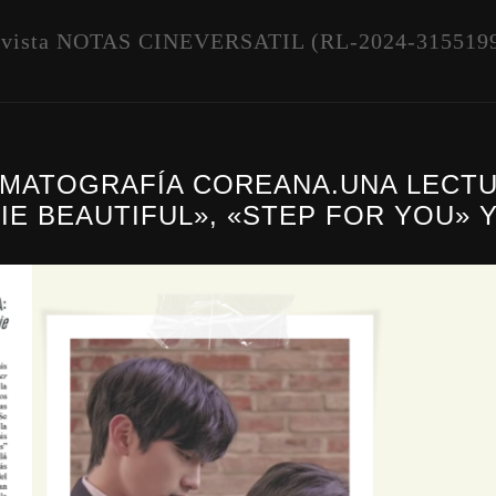
vista NOTAS CINEVERSATIL (RL-2024-315519
EMATOGRAFÍA COREANA.UNA LECTUR
E BEAUTIFUL», «STEP FOR YOU» Y