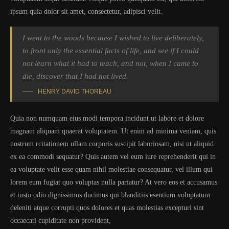
ipsum quia dolor sit amet, consectetur, adipisci velit.
I went to the woods because I wished to live deliberately,
to front only the essential facts of life, and see if I could
not learn what it had to teach, and not, when I came to
die, discover that I had not lived.
HENRY DAVID THOREAU
Quia non numquam eius modi tempora incidunt ut labore et dolore
magnam aliquam quaerat voluptatem. Ut enim ad minima veniam, quis
nostrum rcitationem ullam corporis suscipit laboriosam, nisi ut aliquid
ex ea commodi sequatur? Quis autem vel eum iure reprehenderit qui in
ea voluptate velit esse quam nihil molestiae consequatur, vel illum qui
lorem eum fugiat quo voluptas nulla pariatur? At vero eos et accusamus
et iusto odio dignissimos ducimus qui blanditiis esentium voluptatum
deleniti atque corrupti quos dolores et quas molestias excepturi sint
occaecati cupiditate non provident,