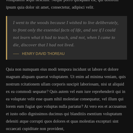
ipsum quia dolor sit amet, consectetur, adipisci velit.
I went to the woods because I wished to live deliberately,
to front only the essential facts of life, and see if I could
not learn what it had to teach, and not, when I came to
die, discover that I had not lived.
HENRY DAVID THOREAU
Quia non numquam eius modi tempora incidunt ut labore et dolore
magnam aliquam quaerat voluptatem. Ut enim ad minima veniam, quis
nostrum rcitationem ullam corporis suscipit laboriosam, nisi ut aliquid
ex ea commodi sequatur? Quis autem vel eum iure reprehenderit qui in
ea voluptate velit esse quam nihil molestiae consequatur, vel illum qui
lorem eum fugiat quo voluptas nulla pariatur? At vero eos et accusamus
et iusto odio dignissimos ducimus qui blanditiis esentium voluptatum
deleniti atque corrupti quos dolores et quas molestias excepturi sint
occaecati cupiditate non provident,